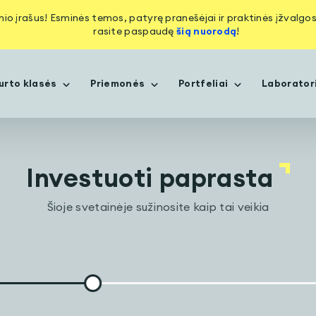
inio įrašus! Esminės temos, patyrę pranešėjai ir praktinės įžvalg
rasite paspaudę
šią nuorodą
!
urto klasės
Priemonės
Portfeliai
Laborator
Investuoti paprasta
Šioje svetainėje sužinosite kaip tai veikia