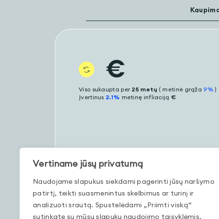
Kaupim
€
Viso sukaupta per
25
metų
( metinė grąža
9
%
)
Įvertinus
2.1%
metinę infliaciją
€
Vertiname jūsų privatumą
Naudojame slapukus siekdami pagerinti jūsų naršymo
patirtį, teikti suasmenintus skelbimus ar turinį ir
analizuoti srautą. Spustelėdami „Priimti viską“
sutinkate su mūsų slapukų naudojimo taisyklėmis.
2026