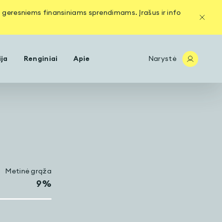
os geresniems finansiniams sprendimams. Įrašus ir info
ija
Renginiai
Apie
Narystė
Metinė grąža
9
%