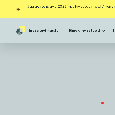
Jau galite įsigyti 2026 m. „Investavimas.lt“ reng
investavimas.lt
Išmok investuoti
T